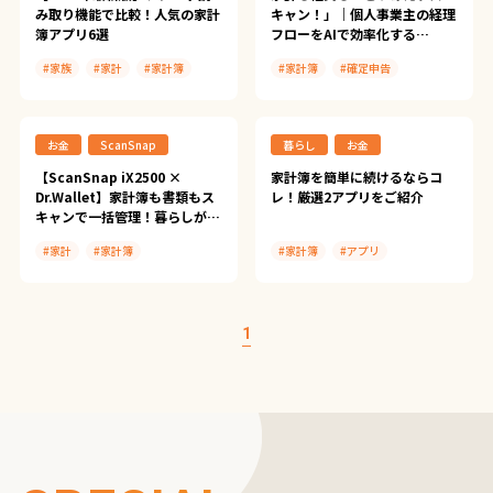
み取り機能で比較！人気の家計
キャン！」｜個人事業主の経理
簿アプリ6選
フローをAIで効率化する
ScanSnap活用術
#家族
#家計
#家計簿
#家計簿
#確定申告
#アプリ
#Dr.Wallet
#領収書
#経理
#OsidOri
#Zaim
#ScanSnap iX2500
お金
ScanSnap
暮らし
お金
#2秒家計簿おカネレコ
#ScanSnap Cloud
#レシーピ！
#ScanSnap導入事例
【ScanSnap iX2500 ×
家計簿を簡単に続けるならコ
Dr.Wallet】家計簿も書類もス
レ！厳選2アプリをご紹介
#マネーフォワードME
#Dropbox
#Dr.Wallet
キャンで一括管理！暮らしが整
#Manus
う最新整理術
#家計
#家計簿
#家計簿
#アプリ
#やよいの白色申告 オンライン/
やよいの青色申告 オンライン
#ScanSnap iX2500
#ScanSnap Tips
#スキャン
#ScanSnap Cloud
#Dr.Wallet
#Zaim
#ScanSnap導入事例
1
#Dr.Wallet