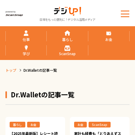
メ
日常をもっと便利に！デジタル活用メディア
ニ
ュ
ー
仕事
暮らし
お金
学び
ScanSnap
トップ
Dr.Walletの記事一覧
Dr.Walletの記事一覧
暮らし
お金
お金
ScanSnap
【2025年最新版】レシート読
家計も経費も「とりあえずス