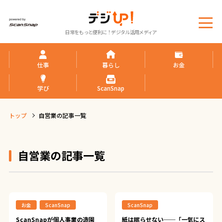
メ
日常をもっと便利に！デジタル活用メディア
ニ
ュ
ー
仕事
暮らし
お金
学び
ScanSnap
トップ
自営業の記事一覧
自営業の記事一覧
お金
ScanSnap
ScanSnap
ScanSnapが個人事業の造園
紙は眠らせない──「一気にス