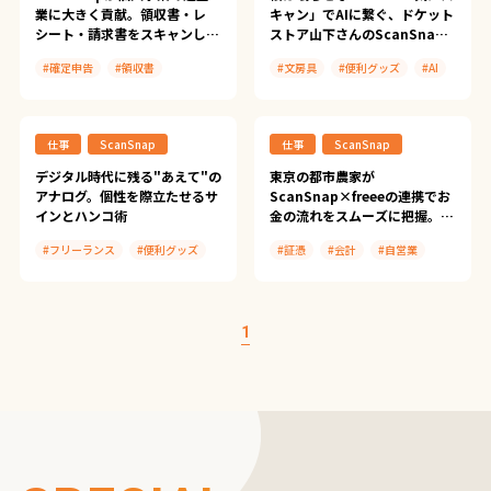
業に大きく貢献。領収書・レ
キャン」でAIに繋ぐ、ドケット
シート・請求書をスキャンして
ストア山下さんのScanSnap
「確定申告FinFin」に連携し、
活用術
#確定申告
#領収書
#文房具
#便利グッズ
#AI
記帳を自動化して確定申告を効
率化！電動工具の取扱説明書も
#インボイス
#会計
#名刺管理
#メモ
スキャンすれば現場での確認が
#自営業
#ScanSnap iX2500
#書類整理
#日記
#自営業
可能に！
仕事
ScanSnap
仕事
ScanSnap
#ScanSnap導入事例
#ScanSnap iX110
#Manus
#スマホ会計FinFin
デジタル時代に残る"あえて"の
東京の都市農家が
アナログ。個性を際立たせるサ
ScanSnap×freeeの連携でお
#確定申告FinFin
インとハンコ術
金の流れをスムーズに把握。
#請求書FinFin
「脱・どんぶり勘定」で仕事と
#フリーランス
#便利グッズ
#証憑
#会計
#自営業
暮らしの安定感がアップ！｜よ
しの園
#自営業
#ScanSnap iX1600
#文具とデジタルのいい関係
#ScanSnap Cloud
#ScanSnap導入事例
#freee
1