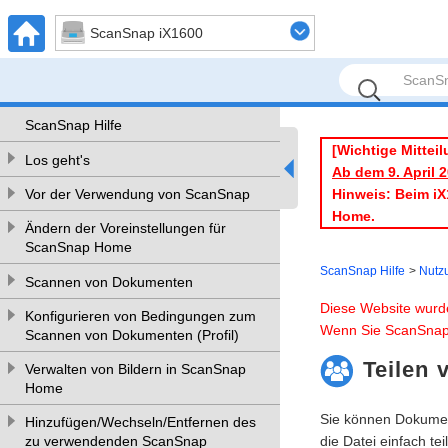
ScanSnap iX1600
ScanSnap Hilfe
[Wichtige Mitteil
Los geht's
Ab dem 9. April 
Hinweis: Beim iX
Vor der Verwendung von ScanSnap
Home.
Ändern der Voreinstellungen für
ScanSnap Home
ScanSnap Hilfe
Nutz
Scannen von Dokumenten
Diese Website wurd
Konfigurieren von Bedingungen zum
Wenn Sie ScanSnap
Scannen von Dokumenten (Profil)
Teilen 
Verwalten von Bildern in ScanSnap
Home
Sie können Dokumen
Hinzufügen/Wechseln/Entfernen des
die Datei einfach te
zu verwendenden ScanSnap