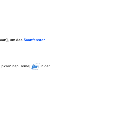
Scan], um das
Scanfenster
von [ScanSnap Home]
in der