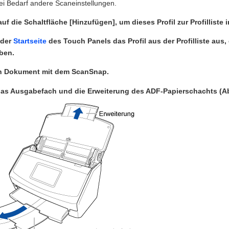
ei Bedarf andere Scaneinstellungen.
auf die Schaltfläche [Hinzufügen], um dieses Profil zur Profillist
 der
Startseite
des Touch Panels das Profil aus der Profilliste aus, 
ben.
in Dokument mit dem ScanSnap.
das Ausgabefach und die Erweiterung des ADF-Papierschachts (A