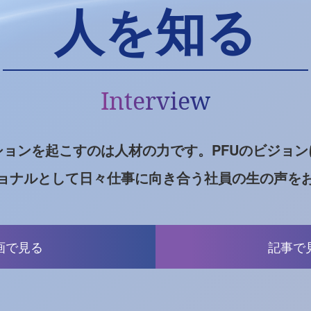
人を知る
Interview
ションを起こすのは人材の力です。
PFUのビジョ
ョナルとして
日々仕事に向き合う
社員の生の声を
画で見る
記事で