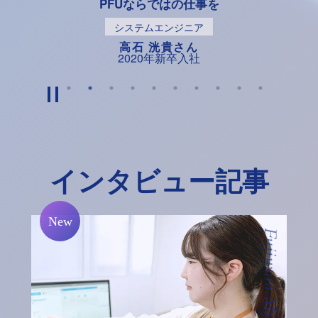
PFUならではの仕事を
システムエンジニア
高石 洸貴さん
2020年新卒入社
インタビュー記事
Fujiwara Midori