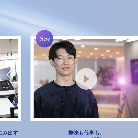
を生み出す
趣味も仕事も、