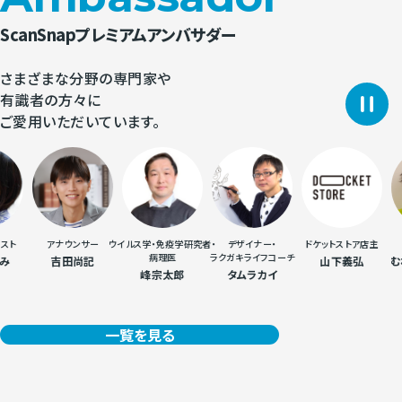
ScanSnapプレミアムアンバサダー
さまざまな分野の専門家や
有識者の方々に
ご愛用いただいています。
アナウンサー
ウイルス学・免疫学研究者・
デザイナー・
ドケットストア店主
ブ
病理医
ラクガキライフコーチ
吉田尚記
山下義弘
むねさ
峰宗太郎
タムラカイ
一覧を見る