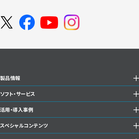
製品情報
ソフト・サービス
ScanSnapとは
製品一覧
活用・導入事例
ScanSnap Home
ScanSnap Camera
ScanSnap Cloud
ScanSnap iX2500
スペシャルコンテンツ
ユーザー事例
Scan to DocuWorks
ScanSnap iX2400
連携サービス
ScanSnap iX1300