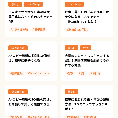
暮らし
ScanSnap
ScanSnap
【自宅でサクサク】本の自炊・
仕事・暮らしの「あの作業」が
電子化におすすめのスキャナー
ラクになる！スキャナー
4選
「ScanSnap」とは？
#デジタル勉強
#電子書籍
#ScanSnap Tips
#本の自炊
#ScanSnap Tips
#ScanSnap iX2500
#ScanSnap iX2500
#ScanSnap iX2400
ScanSnap
暮らし
お金
#ScanSnap iX2400
#ScanSnap iX1300
#ScanSnap iX1300
#ScanSnap iX110
A4コピー用紙に印刷した資料
大量のレシートもスキャンする
は、簡単に冊子になる
だけ！家計簿管理を劇的にラク
#ScanSnap SV600
#ScanSnap iX100
にする方法
#スキャン
#ScanSnap SV600
#書類整理
#ScanSnap Tips
#家族
#家計
#家計簿
#スキャン
#A4文具のススメ
#ScanSnap Tips
#スキャン
ScanSnap
暮らし
A4コピー用紙の500枚の束は、
家庭にあふれる紙・書類の整理
むき出しで美しく設置できる
方法｜3つのコツですっきり片
付く！
#書類整理
#ScanSnap Tips
#整理収納
#書類整理