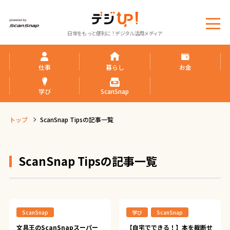
メ
日常をもっと便利に！デジタル活用メディア
ニ
ュ
ー
仕事
暮らし
お金
学び
ScanSnap
トップ
ScanSnap Tipsの記事一覧
ScanSnap Tipsの記事一覧
ScanSnap
学び
ScanSnap
文具王のScanSnapスーパー
【自宅でできる！】本を裁断せ