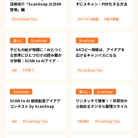
活用術⑰「ScanSnap iX2500
ずにスキャン・PDF化する方法
登場」編
#ScanSnap Tips
#デジタル勉強
#電子書籍
#ScanSnap iX2500
#本の自炊
#ScanSnap Tips
#スキャン
#ScanSnap SV600
暮らし
ScanSnap
ScanSnap
#文具王のScanSnapスーパー活
用術
子どもの絵が物語に！AIとつく
A4コピー用紙は、アイデアを
る世界にひとつだけの読み聞か
広げるキャンバスになる
せ体験｜SCAN to AIアイディ
ア実践レポート
#AI
#子育て
#ScanSnap Tips
#子どもの作品
#A4文具のススメ
#ScanSnap Tips
ScanSnap
暮らし
ScanSnap
#SCANtoAI
SCAN to AI 価値創造アイデア
ワンタッチで簡単！！年賀状か
コンテスト by ScanSnap
ら始めるデジタル整理スタイル
#AI
#ScanSnap Tips
#年賀状
#ScanSnap Tips
#ScanSnap iX2500
#OCR
#SCANtoAI